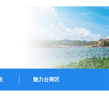
生
魅力台商区