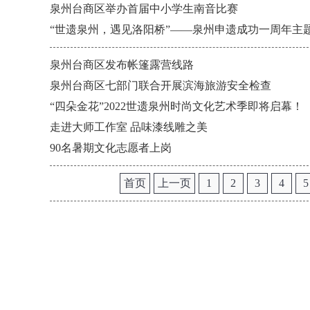
泉州台商区举办首届中小学生南音比赛
“世遗泉州，遇见洛阳桥”——泉州申遗成功一周年主
泉州台商区发布帐篷露营线路
泉州台商区七部门联合开展滨海旅游安全检查
“四朵金花”2022世遗泉州时尚文化艺术季即将启幕！
走进大师工作室 品味漆线雕之美
90名暑期文化志愿者上岗
首页
上一页
1
2
3
4
5