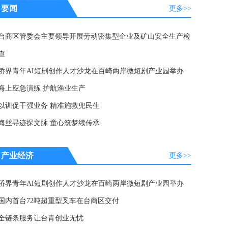
要闻
更多>>
台商区管委会主要领导开展劳动密集型企业及矿山安全生产检
查
侨界青年AI短剧创作人才沙龙在百崎两岸微短剧产业园举办
海上应急演练 护航渔业生产
以训促干强业务 精准施救兜民生
海丝寻迹探文脉 童心筑梦续传承
产业经济
更多>>
侨界青年AI短剧创作人才沙龙在百崎两岸微短剧产业园举办
国内首台72吨超重型叉车在台商区交付
全链条服务让台青创业无忧