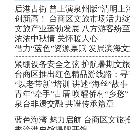
后港古街 曾上演泉州版“清明上
创新高！ 台商区文旅市场活力
文旅产业蓬勃发展 八方游客纷
浓浓中秋情 关怀暖人心
借力“蓝色”资源禀赋 发展滨海
紧绷设备安全之弦 护航暑期文
台商区推出红色精品游线路：寻
“以老带新”培训 讲述“海丝”故事
青年“牵手”古厝 唤醒侨村“乡愁”
泉台非遗交融 共谱传承篇章
蓝色海湾 魅力启航 台商区文旅
秀涂港史馆揭牌开馆