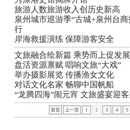
旅游人数旅游收入创历史新高
泉州城市巡游季“古城+泉州台商
行
岸海救援演练 保障游客安全
文旅融合绘新篇 乘势而上促发
盘活资源禀赋 唱响文旅“大戏”
举办摄影展览 传播渔女文化
对话文化名家 畅聊中国帆船
“龙腾四海”闹元宵 文旅盛宴迎
首页
上一页
1
2
3
4
5