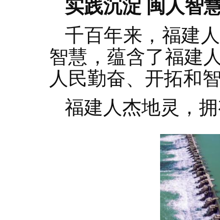
实践沉淀 闽人智
千百年来，福建
智慧，蕴含了福建
人民勤奋、开拓和
福建人杰地灵，拥