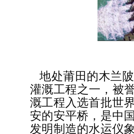
地处莆田的木兰陂
灌溉工程之一，被誉
溉工程入选首批世
安的安平桥，是中
发明制造的水运仪