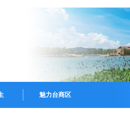
生
魅力台商区