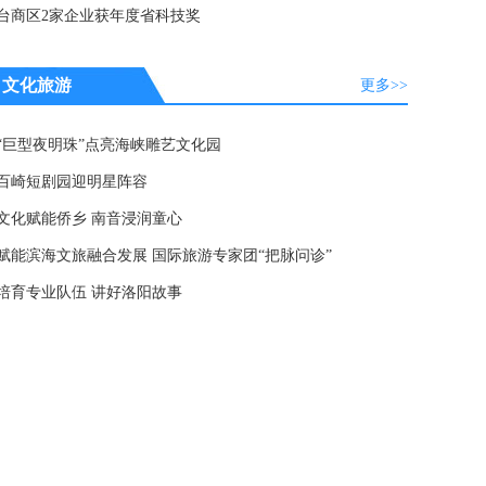
台商区2家企业获年度省科技奖
文化旅游
更多>>
“巨型夜明珠”点亮海峡雕艺文化园
百崎短剧园迎明星阵容
文化赋能侨乡 南音浸润童心
赋能滨海文旅融合发展 国际旅游专家团“把脉问诊”
培育专业队伍 讲好洛阳故事