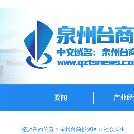
要闻
产业经
您所在的位置 >
泉州台商投资区
>
社会民生