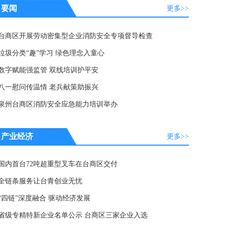
要闻
更多>>
台商区开展劳动密集型企业消防安全专项督导检查
垃圾分类“趣”学习 绿色理念入童心
数字赋能强监管 双线培训护平安
八一慰问传温情 老兵献策助振兴
泉州台商区消防安全应急能力培训举办
产业经济
更多>>
国内首台72吨超重型叉车在台商区交付
全链条服务让台青创业无忧
“四链”深度融合 驱动经济发展
省级专精特新企业名单公示 台商区三家企业入选