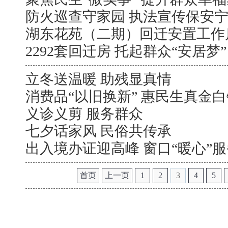
防火巡查守家园 执法宣传保安
湖东花苑（二期）回迁安置工作
2292套回迁房 托起群众“安居梦”
立冬送温暖 助残显真情
消费品“以旧换新” 惠民生真金
义诊义剪 服务群众
七夕话家风 民俗共传承
出入境办证迎高峰 窗口“暖心”
首页
上一页
1
2
3
4
5