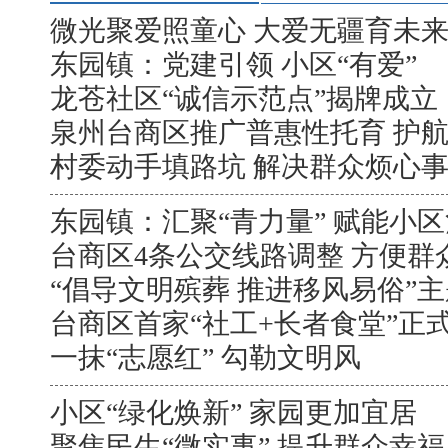
微光聚爱照童心 大爱无疆育未
东园镇：党建引领 小区“有爱”
龙苍社区“诚信示范点”揭牌成立
泉州台商区推广普惠性托育 护
村委动手填路坑 解决群众烦心
东园镇：汇聚“青力量” 赋能小
台商区4条公交线路调整 方便群
“倡导文明殡葬 推进移风易俗”
台商区首家“社工+长者食堂”正
一抹“志愿红” 勾勒文明风
小区“绿化焕新” 家园更加宜居
聚焦民生“微实事” 提升群众幸