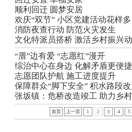
顺利回迁 圆梦安居
欢庆“双节” 小区党建活动花样多
消防夜查行动 防范火灾发生
文化特派员搭桥 激活乡村振兴
“厝”边有爱 “志愿红”漫开
综治中心在身边 化解矛盾更便
志愿团队护航 施工进度提升
保障群众“脚下安全” 积水路段
张坂镇：危桥改造竣工 助力乡
首页
上一页
1
2
3
4
5