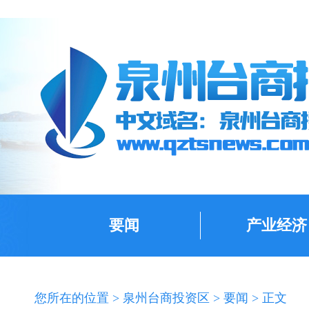
要闻
产业经济
您所在的位置 >
泉州台商投资区
>
要闻
> 正文