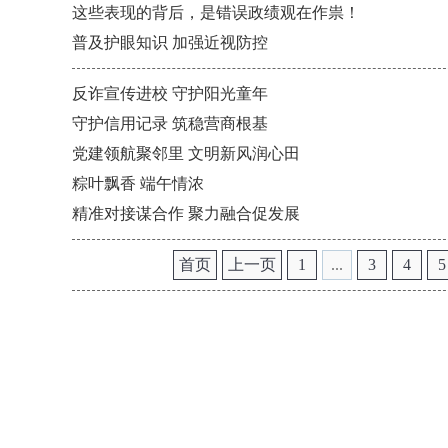
这些表现的背后，是错误政绩观在作祟！
普及护眼知识 加强近视防控
反诈宣传进校 守护阳光童年
守护信用记录 筑稳营商根基
党建领航聚邻里 文明新风润心田
粽叶飘香 端午情浓
精准对接谋合作 聚力融合促发展
首页
上一页
1
...
3
4
5