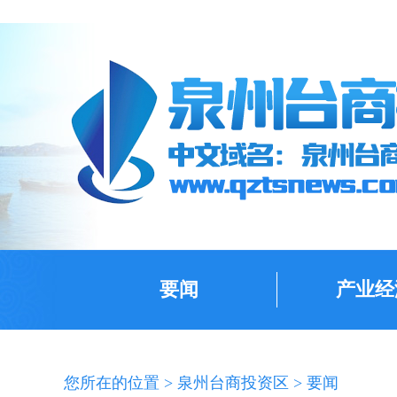
要闻
产业经
您所在的位置 >
泉州台商投资区
>
要闻