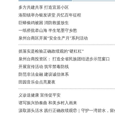
多方共建共享 打造宜居小区
洛阳镇举办银发讲堂 共忆百年征程
巨蟒偷鸡被困 消防救援放生
一纸侨批牵山海 半生笔墨守乡愁
泉州台商区开展“安全生产月”系列活动
抓落实是检验正确政绩观的“硬杠杠”
泉州台商投资区： 打造全省民族团结进步示范窗口
开展宣传活动 筑牢禁毒防线
防范非法金融 建设诚信体系
田园音乐会点亮夏夜
义诊送健康 宣传促平安
谱写振兴协奏曲 和美乡村入画来
汲取源头活水 践行正确政绩观⑰｜守护一湾碧水，留