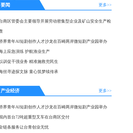
要闻
更多>>
台商区管委会主要领导开展劳动密集型企业及矿山安全生产检
查
侨界青年AI短剧创作人才沙龙在百崎两岸微短剧产业园举办
海上应急演练 护航渔业生产
以训促干强业务 精准施救兜民生
海丝寻迹探文脉 童心筑梦续传承
产业经济
更多>>
侨界青年AI短剧创作人才沙龙在百崎两岸微短剧产业园举办
国内首台72吨超重型叉车在台商区交付
全链条服务让台青创业无忧