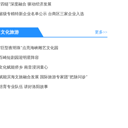
“四链”深度融合 驱动经济发展
省级专精特新企业名单公示 台商区三家企业入选
文化旅游
更多>>
“巨型夜明珠”点亮海峡雕艺文化园
百崎短剧园迎明星阵容
文化赋能侨乡 南音浸润童心
赋能滨海文旅融合发展 国际旅游专家团“把脉问诊”
培育专业队伍 讲好洛阳故事