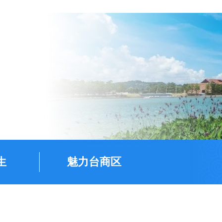
生
魅力台商区