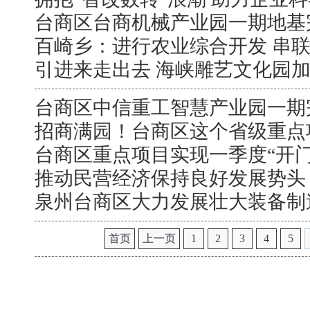
台商区台商机械产业园一期地基
百崎乡：进行农业综合开发 串
引进来走出去 海峡雕艺文化园
台商区中信重工智慧产业园一期
招商满园！台商区这个省级重点
台商区重点项目实现一季度“开门
推动民营经济保持良好发展势头
泉州台商区大力发展壮大装备制
首页
上一页
1
2
3
4
5