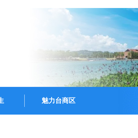
生
魅力台商区