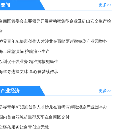
要闻
更多>>
台商区管委会主要领导开展劳动密集型企业及矿山安全生产检
查
侨界青年AI短剧创作人才沙龙在百崎两岸微短剧产业园举办
海上应急演练 护航渔业生产
以训促干强业务 精准施救兜民生
海丝寻迹探文脉 童心筑梦续传承
产业经济
更多>>
侨界青年AI短剧创作人才沙龙在百崎两岸微短剧产业园举办
国内首台72吨超重型叉车在台商区交付
全链条服务让台青创业无忧