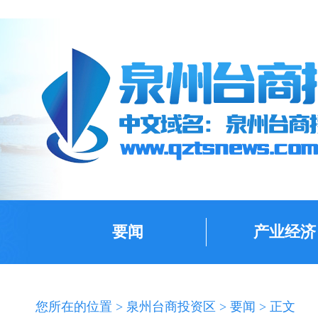
要闻
产业经济
您所在的位置 >
泉州台商投资区
>
要闻
> 正文