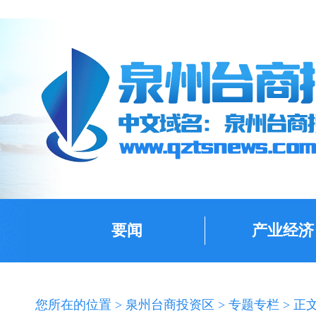
要闻
产业经济
您所在的位置 >
泉州台商投资区
>
专题专栏
> 正