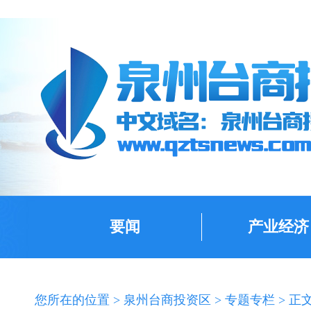
要闻
产业经济
您所在的位置 >
泉州台商投资区
>
专题专栏
> 正