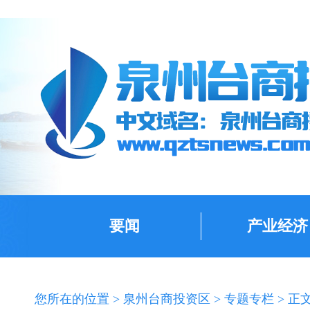
要闻
产业经济
您所在的位置 >
泉州台商投资区
>
专题专栏
> 正