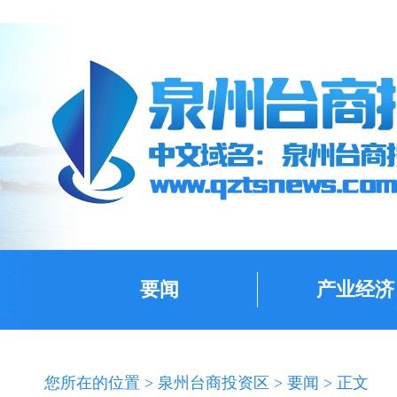
要闻
产业经济
您所在的位置 >
泉州台商投资区
>
要闻
> 正文