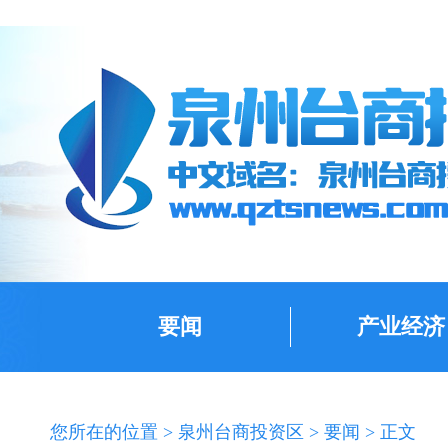
要闻
产业经济
您所在的位置 >
泉州台商投资区
>
要闻
> 正文