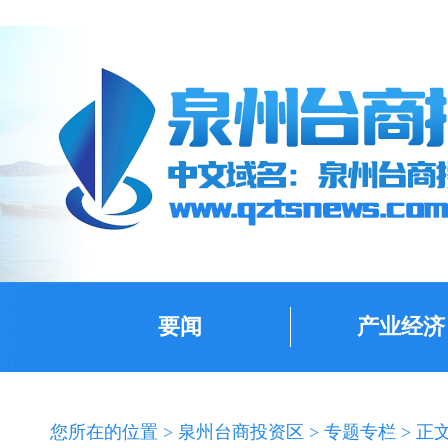
要闻
产业经济
您所在的位置 >
泉州台商投资区
>
专题专栏
> 正