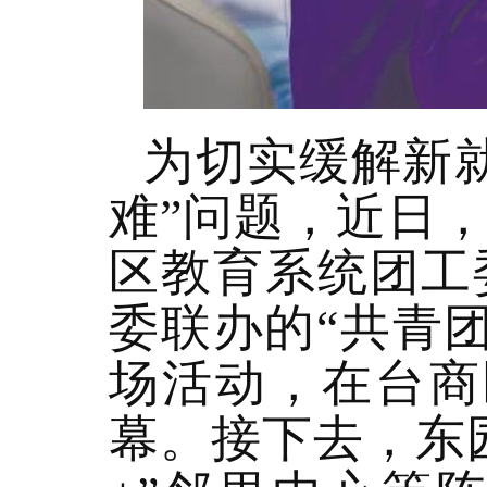
为切实缓解新
难”问题，近日
区教育系统团工
委联办的“共青团
场活动，在台商
幕。接下去，东