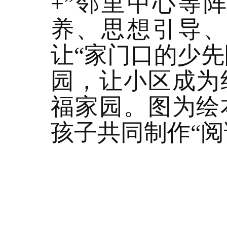
+”邻里中心等
养、思想引导
让“家门口的少
园，让小区成为
福家园。图为绘
孩子共同制作“阅