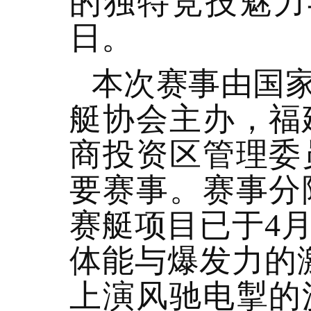
的独特竞技魅力
日。
本次赛事由国
艇协会主办，福
商投资区管理委
要赛事。赛事分
赛艇项目已于4
体能与爆发力的激
上演风驰电掣的