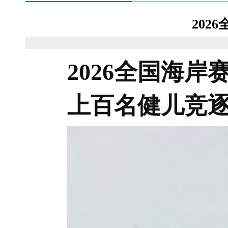
20
2026全国海
上百名健儿竞