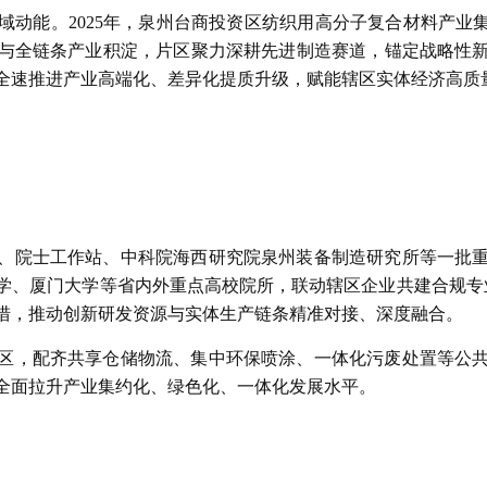
域动能。2025年，泉州台商投资区纺织用高分子复合材料产业
与全链条产业积淀，片区聚力深耕先进制造赛道，锚定战略性
全速推进产业高端化、差异化提质升级，赋能辖区实体经济高质
、院士工作站、中科院海西研究院泉州装备制造研究所等一批
学、厦门大学等省内外重点高校院所，联动辖区企业共建合规专
能举措，推动创新研发资源与实体生产链条精准对接、深度融合。
区，配齐共享仓储物流、集中环保喷涂、一体化污废处置等公
全面拉升产业集约化、绿色化、一体化发展水平。