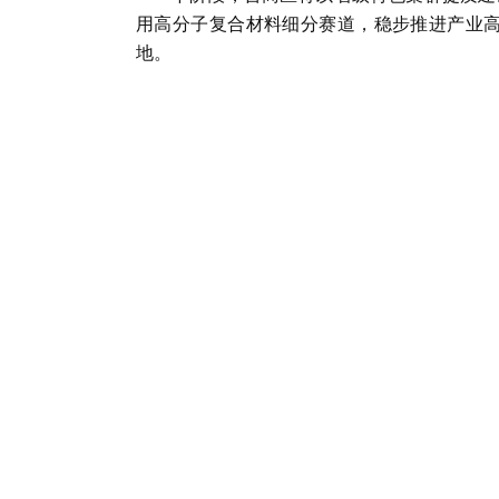
用高分子复合材料细分赛道，稳步推进产业
地。