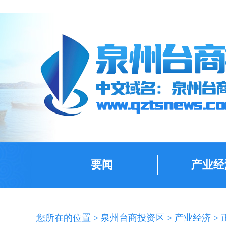
要闻
产业经
您所在的位置 >
泉州台商投资区
>
产业经济
> 