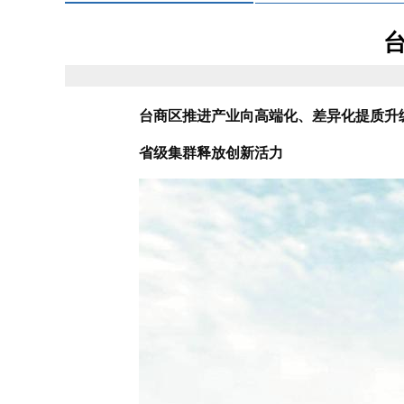
台商区推进产业向高端化、差异化提质升
省级集群释放创新活力