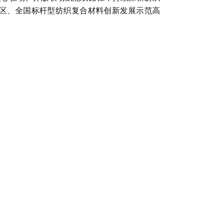
区、全国标杆型纺织复合材料创新发展示范高