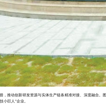
”举措，推动创新研发资源与实体生产链条精准对接、深度融合。
技小巨人”企业。