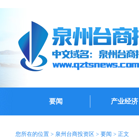
要闻
产业经济
您所在的位置 >
泉州台商投资区
>
要闻
> 正文