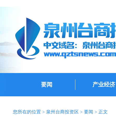
要闻
产业经济
您所在的位置 >
泉州台商投资区
>
要闻
> 正文