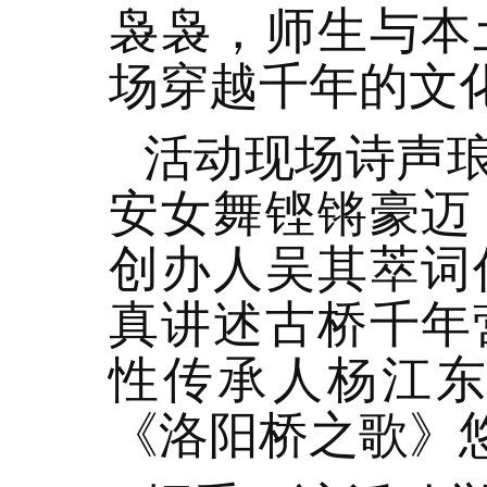
袅袅，师生与本
场穿越千年的文
活动现场诗声
安女舞铿锵豪迈
创办人吴其萃词
真讲述古桥千年
性传承人杨江
《洛阳桥之歌》