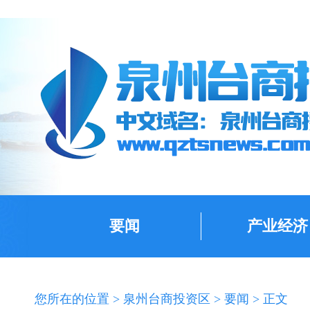
要闻
产业经济
您所在的位置 >
泉州台商投资区
>
要闻
> 正文