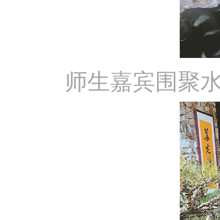
师生嘉宾围聚