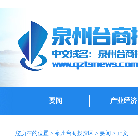
要闻
产业经济
您所在的位置 >
泉州台商投资区
>
要闻
> 正文