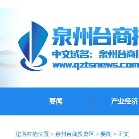
要闻
产业经济
您所在的位置 >
泉州台商投资区
>
要闻
> 正文