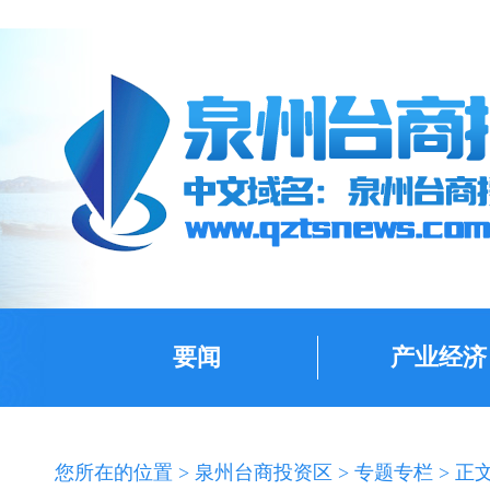
要闻
产业经济
您所在的位置 >
泉州台商投资区
>
专题专栏
> 正