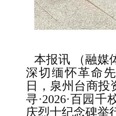
本报讯 （融媒
深切缅怀革命
日，泉州台商投资
寻·2026·百
庆烈士纪念碑举