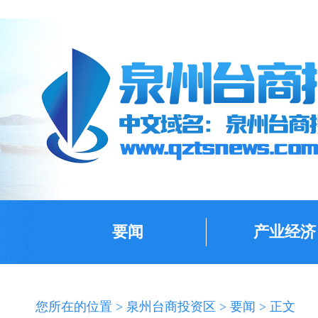
要闻
产业经济
您所在的位置 >
泉州台商投资区
>
要闻
> 正文