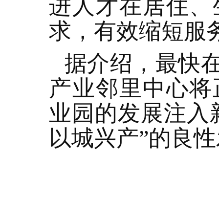
进人才在居住、
求，有效缩短服
据介绍，最快
产业邻里中心将
业园的发展注入
以城兴产”的良