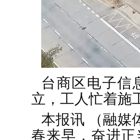
台商区电子信
立，工人忙着施
本报讯 （融媒
春来早，奋进正