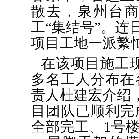
散去，泉州台
工“集结号”。
项目工地一派繁
在该项目施工现
多名工人分布在
责人杜建宏介绍
目团队已顺利完
全部完工、1号