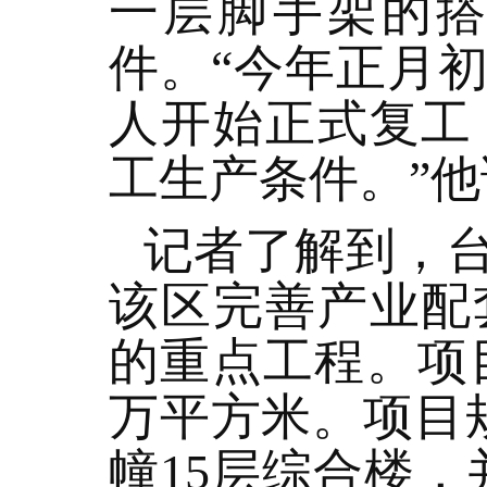
一层脚手架的
件。“今年正月
人开始正式复工
工生产条件。”他
记者了解到，
该区完善产业配
的重点工程。项目
万平方米。项目
幢15层综合楼