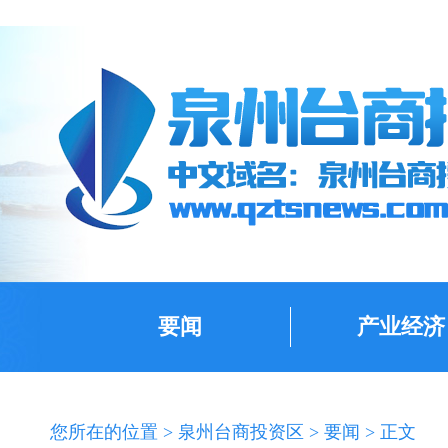
要闻
产业经济
您所在的位置 >
泉州台商投资区
>
要闻
> 正文