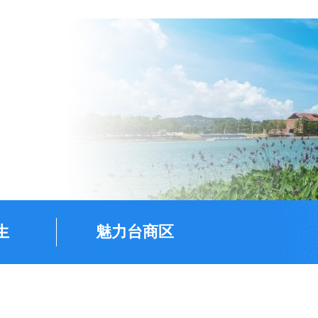
生
魅力台商区