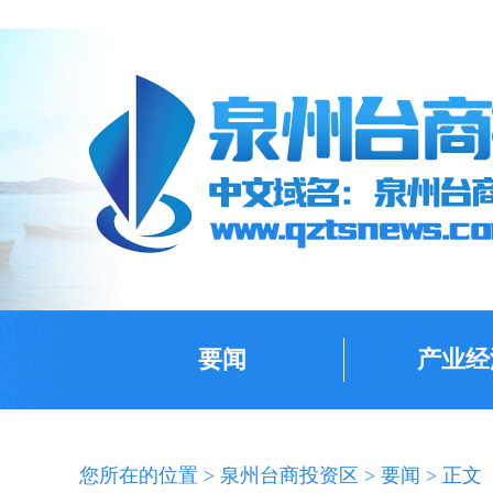
要闻
产业经
您所在的位置 >
泉州台商投资区
>
要闻
> 正文