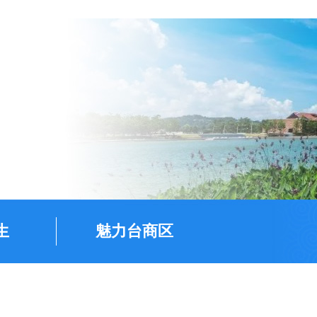
生
魅力台商区