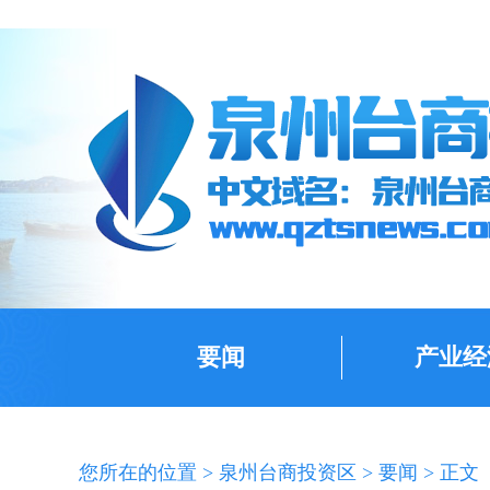
要闻
产业经
您所在的位置 >
泉州台商投资区
>
要闻
> 正文