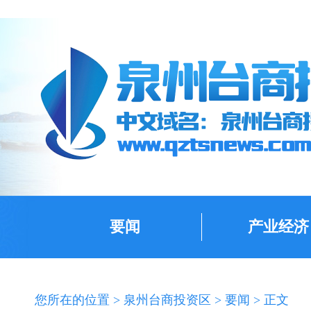
要闻
产业经济
您所在的位置 >
泉州台商投资区
>
要闻
> 正文