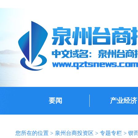
要闻
产业经济
您所在的位置 >
泉州台商投资区
>
专题专栏
>
锲