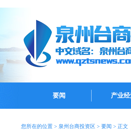
要闻
产业经
您所在的位置 >
泉州台商投资区
>
要闻
> 正文