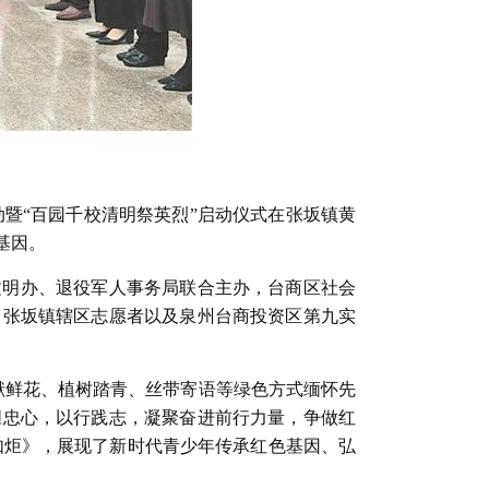
活动暨“百园千校清明祭英烈”启动仪式在张坂镇黄
基因。
文明办、退役军人事务局联合主办，台商区社会
、张坂镇辖区志愿者以及泉州台商投资区第九实
献鲜花、植树踏青、丝带寄语等绿色方式缅怀先
胆忠心，以行践志，凝聚奋进前行力量，争做红
如炬》，展现了新时代青少年传承红色基因、弘