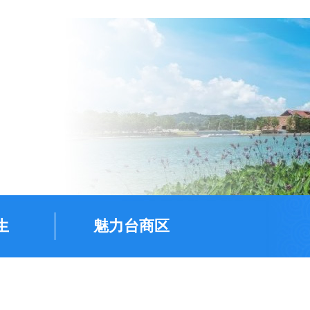
生
魅力台商区