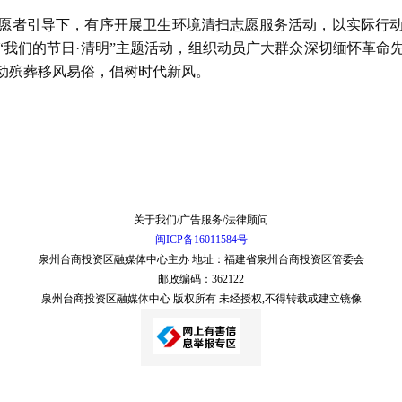
愿者引导下，有序开展卫生环境清扫志愿服务活动，以实际行
“我们的节日·清明”主题活动，组织动员广大群众深切缅怀革命
动殡葬移风易俗，倡树时代新风。
关于我们/广告服务/法律顾问
闽ICP备16011584号
泉州台商投资区融媒体中心主办 地址：福建省泉州台商投资区管委会
邮政编码：362122
泉州台商投资区融媒体中心 版权所有 未经授权,不得转载或建立镜像