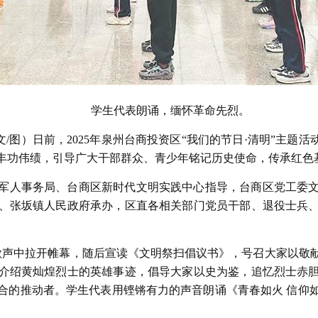
学生代表朗诵，缅怀革命先烈。
文/图）日前，2025年泉州台商投资区“我们的节日·清明”主题
丰功伟绩，引导广大干部群众、青少年铭记历史使命，传承红色
军人事务局、台商区新时代文明实践中心指导，台商区党工委
、张坂镇人民政府承办，区直各相关部门党员干部、退役士兵
国歌声中拉开帷幕，随后宣读《文明祭扫倡议书》，号召大家以敬
介绍黄灿煌烈士的英雄事迹，倡导大家以史为鉴，追忆烈士赤
合的推动者。学生代表用铿锵有力的声音朗诵《青春如火 信仰