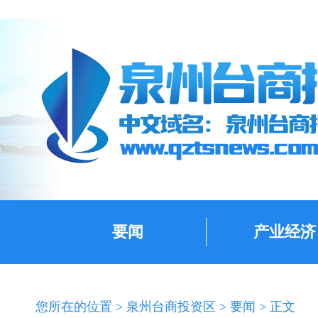
要闻
产业经济
您所在的位置 >
泉州台商投资区
>
要闻
> 正文