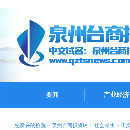
要闻
产业经济
您所在的位置 >
泉州台商投资区
>
社会民生
> 正