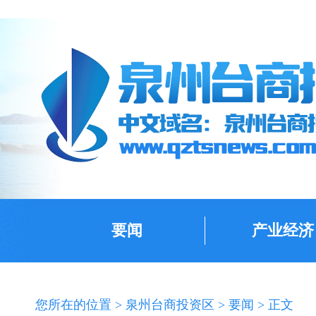
要闻
产业经济
您所在的位置 >
泉州台商投资区
>
要闻
> 正文