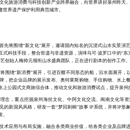
文化旅游消费与科技创新产业跨界融合，向世界讲好泉州昨天
建世界遗产保护利用典范城市。
首先将围绕“新文化”展开，邀请国内知名的沉浸式山水实景演
式科技手段，整合世遗与非遗资源，演绎马可·波罗口中的“东方
演艺创始人梅帅元领衔山水盛典团队，正在进行剧本的创作工作
，将围绕“新消费”展开，引进百艘不同形态的船，沿水面展开，以
牌，把企业品牌的展示发布、奥特莱斯购物、手信购物、水上
水上公园式文商旅综合体，推动文化和旅游消费试点，提升泉州
为理念，重点挖掘泉州海丝文化、中阿文化交流、闽南文化等
的新国风风格，研发一套“梦回刺桐”故事 IP系统，并将IP
发。
技术应用与布局实施，融合各类商业价值，给各类企业及品牌