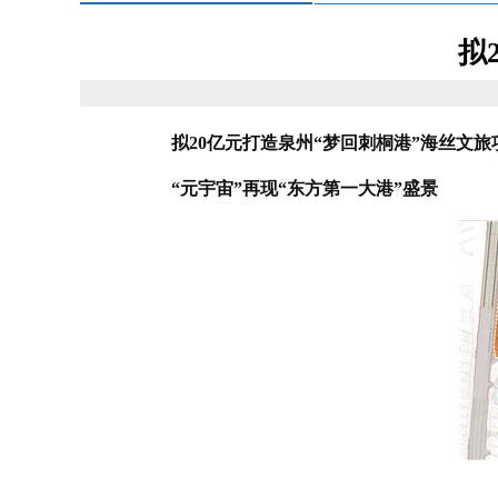
拟
拟20亿元打造泉州“梦回刺桐港”海丝文旅
“元宇宙”再现“东方第一大港”盛景