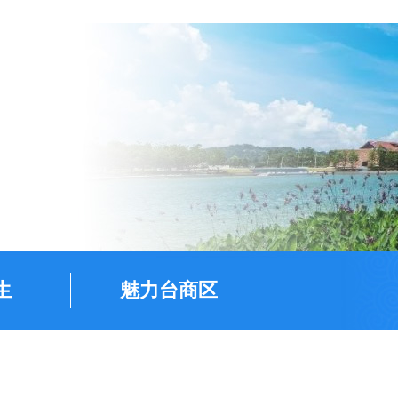
生
魅力台商区