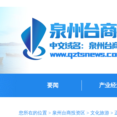
要闻
产业经
您所在的位置 >
泉州台商投资区
>
文化旅游
> 