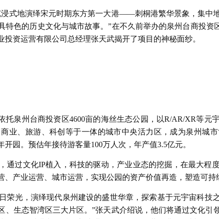
沉浸式地演绎宋元时期东方第一大港——刺桐港繁华景象，集中
具特色的历史文化与城市故事。”在不久前举办的泉州台商投资区
业投资运营有限公司总经理张天武揭开了项目的神秘面纱。
依托泉州台商投资区4600亩的海丝生态公园，以R/AR/XR等
、商业、旅游、科创等于一体的城市中央活力区，成为泉州城市
年开园。预估年接待游客量100万人次，年产值3.5亿元。
，通过文化IP植入，科技的驱动，产业业态的挖掘，在最大程
营、产业运营、城市运营，实现公园的资产价值再造，塑造可持续
的往日荣光，演绎现代泉州建设的盛世华章，探索基于元宇宙科技
区、生态智湾区三大片区。”张天武介绍说，他们将通过文化引