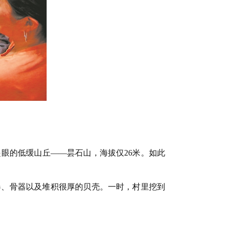
眼的低缓山丘——昙石山，海拔仅26米。如此
石器、骨器以及堆积很厚的贝壳。一时，村里挖到