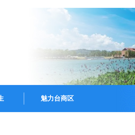
生
魅力台商区