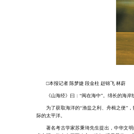
□本报记者 陈梦婕 段金柱 赵锦飞 林蔚
《山海经》曰：“闽在海中”。绵长的海岸
为了获取海洋的“渔盐之利、舟楫之便”
际的太平洋。
著名考古学家苏秉琦先生提出，中华文明