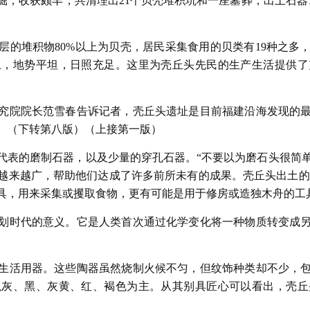
，收获颇丰，共清理出21个贝壳堆积坑和一座墓葬，出土石器
的堆积物80%以上为贝壳，居民采集食用的贝类有19种之多，
上，地势平坦，日照充足。这里为壳丘头先民的生产生活提供了
究院院长范雪春告诉记者，壳丘头遗址是目前福建沿海发现的
。（下转第八版）（上接第一版）
代表的磨制石器，以及少量的穿孔石器。“不要以为磨石头很简单
越来越广，帮助他们达成了许多前所未有的成果。壳丘头出土的石
具，用来采集或攫取食物，更有可能是用于修房或造独木舟的工
划时代的意义。它是人类首次通过化学变化将一种物质转变成
生活用器。这些陶器虽然烧制火候不匀，但纹饰种类却不少，
以灰、黑、灰黄、红、褐色为主。从其别具匠心可以看出，壳丘