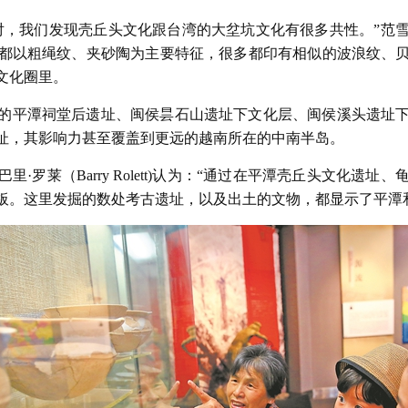
对，我们发现壳丘头文化跟台湾的大坌坑文化有很多共性。”范雪
都以粗绳纹、夹砂陶为主要特征，很多都印有相似的波浪纹、
文化圈里。
的平潭祠堂后遗址、闽侯昙石山遗址下文化层、闽侯溪头遗址
址，其影响力甚至覆盖到更远的越南所在的中南半岛。
·罗莱（Barry Rolett)认为：“通过在平潭壳丘头文化遗
板。这里发掘的数处考古遗址，以及出土的文物，都显示了平潭