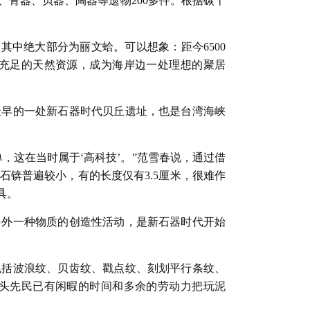
、骨器、贝器、陶器等遗物200多件。根据碳十
其中绝大部分为丽文蛤。可以想象：距今6500
充足的天然资源，成为海岸边一处理想的聚居
最早的一处新石器时代贝丘遗址，也是台湾海峡
，这在当时属于‘高科技’。”范雪春说，通过借
锛普遍较小，有的长度仅有3.5厘米，很难作
具。
另外一种物质的创造性活动，是新石器时代开始
包括波浪纹、贝齿纹、戳点纹、刻划平行条纹、
头先民已有闲暇的时间和多余的劳动力把玩泥