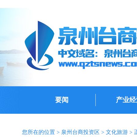
要闻
产业经
您所在的位置 >
泉州台商投资区
>
文化旅游
> 