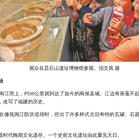
观众在昙石山遗址博物馆参观。倪文凤 摄
始
闽江而上，约60公里就到达了如今的闽侯县城。江边有座毫不起
现，改写了福建的历史。
村村民在修筑闽江防洪堤坝时，挖出了许多样式古旧奇特的瓦罐、
器时代晚期文化遗存。一个史前文化遗址由此重见天日。