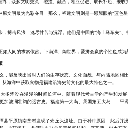
最终，众多文明交流、碰撞、融合，相互促进、取长补短、兼收并
中原文明最为光彩夺目，那么，福建文明则是一颗耀眼的“蓝色星
步，搏击风浪，览尽甘苦与沉浮。他们是中国的“海上马车夫”、
正如人间的求索依然。下南洋、闯世界，爱拼会赢的个性也成为
板
么，能反映出当时人们的生存状态、文化面貌。与内陆地区相
洋、从海洋中获取食物是福建沿海史前文化的最大特色之一。
事大多湮没在漫漫的时间长河中。随着现代考古学的产生和发展
更加波澜壮阔的远古史。福建第一大岛、我国第五大岛——平潭
平潭县平原镇南垄村发现了壳丘头遗址。由于种种原因，此后并没