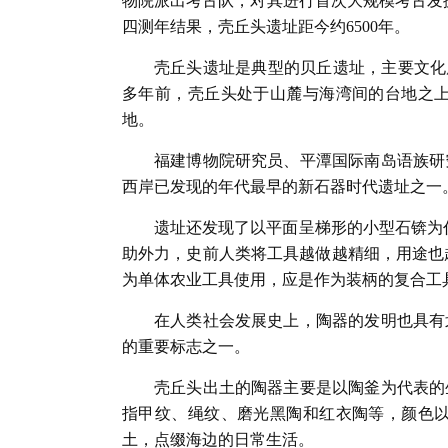
物院派出考古队，对其进行首次大规模考古发掘
四测年结果，壳丘头遗址距今约6500年。
壳丘头遗址是典型的贝丘遗址，主要文化层
多年前，壳丘头处于山麓与海湾间的台地之
地。
福建博物院研究员、平潭国际南岛语族研
西岸已发现的年代最早的新石器时代遗址之一
遗址还发现了以平面呈梯形的小型石锛为
助外力，史前人类将工具越做越精细，用途也
为单体农业工具使用，应是作为装柄的复合工
在人类社会发展史上，陶器的发明也具有
的重要标志之一。
壳丘头出土的陶器主要是以陶釜为代表的
指甲纹、绳纹、磨光黑陶和红衣陶等，颜色
土，点缀海边的日常生活。