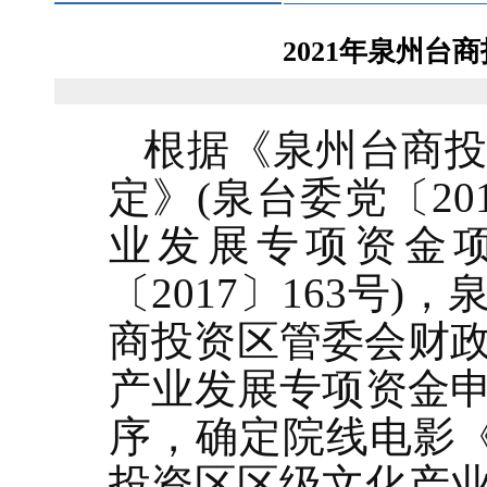
2021年泉州
根据《泉州台商
定》(泉台委党〔20
业发展专项资金
〔2017〕163号
商投资区管委会财政
产业发展专项资金
序，确定院线电影《
投资区区级文化产