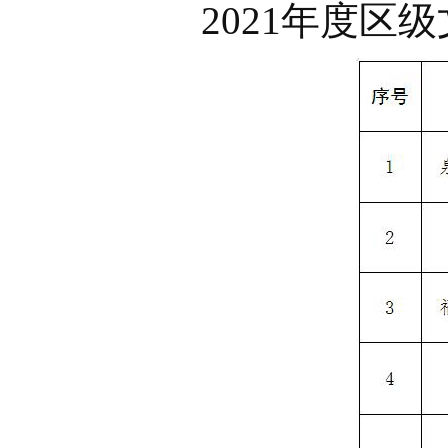
2021年度