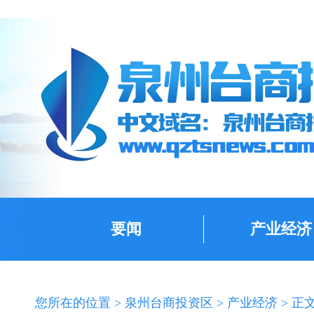
要闻
产业经济
您所在的位置 >
泉州台商投资区
>
产业经济
> 正