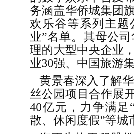
务涵盖华侨城集团
欢乐谷等系列主题公
业”名单。其母公
理的大型中央企业
业30强、中国旅游集
黄景春深入了解
丝公园项目合作展开
40亿元，力争满
散、休闲度假”等城