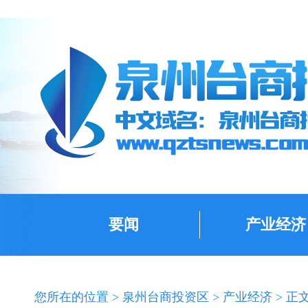
要闻
产业经济
您所在的位置 >
泉州台商投资区
>
产业经济
> 正