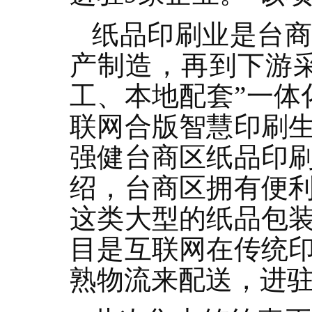
纸品印刷业是台
产制造，再到下游
工、本地配套”一体
联网合版智慧印刷
强健台商区纸品印
绍，台商区拥有便
这类大型的纸品包
目是互联网在传统
熟物流来配送，进