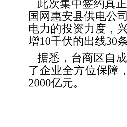
此次集中签约真
国网惠安县供电公
电力的投资力度，兴
增10千伏的出线30
据悉，台商区自
了企业全方位保障，
2000亿元。