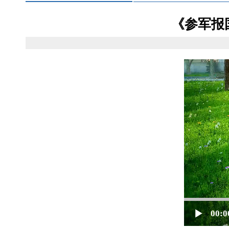
《参军报
00:0